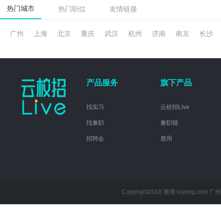
热门城市
热门职位
友情链接
广州
上海
北京
重庆
武汉
杭州
济南
南京
长沙
产品服务
旗下产品
找实习
云校招Live
找兼职
兼职猫
招聘会
鹿用
Copyright2018 鹿用 luyong.com
广州