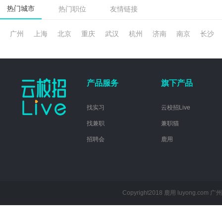
热门城市
热门职位
友情链接
广州
上海
北京
重庆
武汉
杭州
济南
南京
长沙
产品服务
旗下产品
找实习
云校招Live
找兼职
兼职猫
招聘会
鹿用
Copyright2018 鹿用 luyong.com
广州