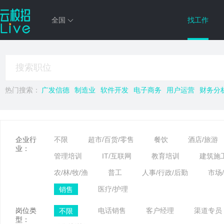
全国
找工作
热门搜索：
广发信德
制造业
软件开发
电子商务
用户运营
财务分
企业行
不限
超市/百货/零售
餐饮
酒店/旅游
业：
管理培训
IT/互联网
教育培训
建筑施
农/林/牧/渔
普工
人事/行政/后勤
市场
销售
医疗/护理
岗位类
不限
电话销售
客户经理
渠道专员
型：