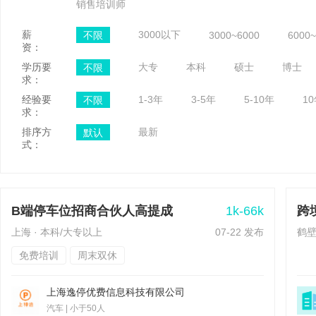
销售培训师
薪
不限
3000以下
3000~6000
6000~
资：
学历要
不限
大专
本科
硕士
博士
求：
经验要
不限
1-3年
3-5年
5-10年
1
求：
排序方
默认
最新
式：
1k-66k
B端停车位招商合伙人高提成
跨
上海 · 本科/大专以上
07-22 发布
鹤壁
免费培训
周末双休
上海逸停优费信息科技有限公司
汽车
|
小于50人