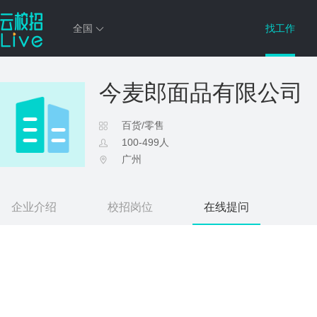
全国
找工作
今麦郎面品有限公司
百货/零售
100-499人
广州
企业介绍
校招岗位
在线提问