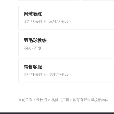
网球教练
本科/大专以上 · 本科/大专以上
羽毛球教练
不限 · 不限
销售客服
高中/中专以上 · 高中/中专以上
当前位置：
云校招
>
奥健（广州）体育有限公司校招岗位