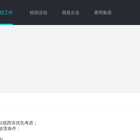
找工作
校招活动
我是企业
鹿用集团
N2或西语优先考虑；
放宽条件；
力，