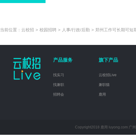
当前位置：
云校招
>
校园招聘
>
人事/行政/后勤
>
郑州工作可长期可短期
产品服务
旗下产品
找实习
云校招Live
找兼职
兼职猫
招聘会
鹿用
Copyright2018 鹿用 luyong.com
广州