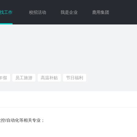
找工作
校招活动
我是企业
鹿用集团
年假
员工旅游
高温补贴
节日福利
/数控/自动化等相关专业；